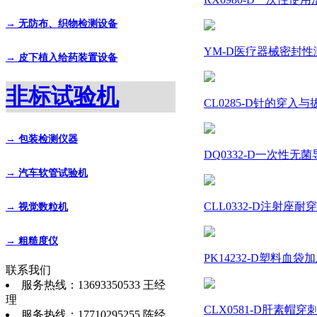
→ 无防布、织物检测设备
YM-D医疗器械密封性测
→ 皮下植入给药装置设备
非标试验机
CL0285-D针的穿入与拔
→ 包装检测仪器
DQ0332-D一次性无菌
→ 汽车软管试验机
CLL0332-D注射座耐
→ 视觉数粒机
→ 粗糙度仪
PK14232-D塑料血袋加
联系我们
服务热线：13693350533 王经
理
CLX0581-D肝素帽穿
服务热线：17710295255 陈经