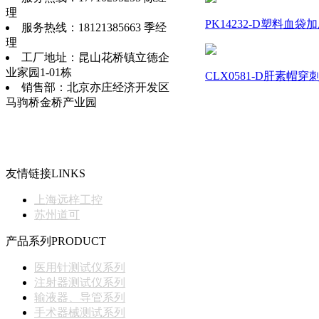
理
PK14232-D塑料血袋加
服务热线：18121385663 季经
理
工厂地址：昆山花桥镇立德企
业家园1-01栋
CLX0581-D肝素帽穿
销售部：北京亦庄经济开发区
马驹桥金桥产业园
友情链接
LINKS
上海远梓工控
苏州道可
产品系列
PRODUCT
医用针测试仪系列
注射器测试仪系列
输液器、导管系列
手术器械测试系列