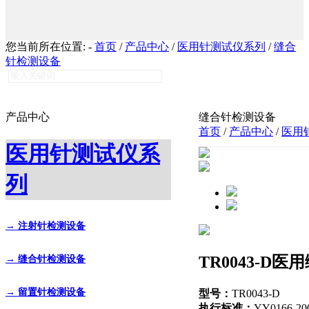
您当前所在位置:
-
首页
/
产品中心
/
医用针测试仪系列
/
缝合
针检测设备
产品中心
缝合针检测设备
首页
/
产品中心
/
医用
医用针测试仪系
列
→ 注射针检测设备
TR0043-D
→ 缝合针检测设备
→ 留置针检测设备
型号：
TR0043-D
执行标准：
YY0166-