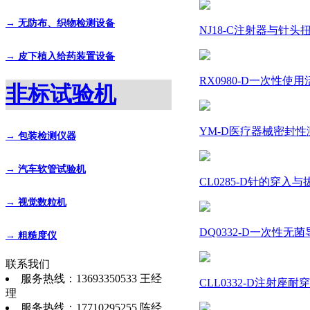
→ 无防布、织物检测设备
NJ18-C注射器与针头扭力测试
→ 皮下植入给药装置设备
RX0980-D一次性使用
非标试验机
YM-D医疗器械密封性测
→ 包装检测仪器
→ 汽车软管试验机
CL0285-D针的穿入与拔
→ 视觉数粒机
DQ0332-D一次性无菌
→ 粗糙度仪
联系我们
服务热线：13693350533 王经
CLL0332-D注射座耐
理
服务热线：17710295255 陈经